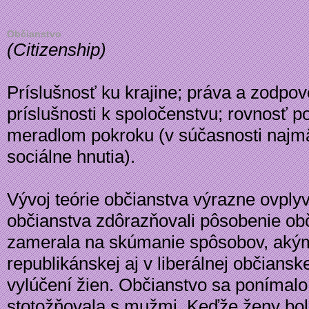
Občianstvo
(
Citizenship
)
Príslušnosť ku krajine; práva a zodpov
príslušnosti k spoločenstvu; rovnosť po
meradlom pokroku (v súčasnosti najmä
sociálne hnutia).
Vývoj teórie občianstva výrazne ovply
občianstva zdôrazňovali pôsobenie obči
zamerala na skúmanie spôsobov, akými
republikánskej aj v liberálnej občiansk
vylúčení žien. Občianstvo sa ponímal
stotožňovala s mužmi. Keďže ženy bol