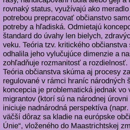
rovnaký status, využívajú ako meradlo
potrebou prepracovať občianstvo samot
potreby a hľadiská. Odmietajú koncepc
štandard do úvahy len bielych, zdrav
veku. Teória tzv. kritického občianstv
odhalila jeho vylučujúce dimenzie a na
zohľadňuje rozmanitosť a rozdielnosť.
Teória občianstva skúma aj procesy z
regulované v rámci hraníc národných š
koncepcia je problematická jednak vo 
migrantov (ktorí sú na národnej úrovni 
iniciuje nadnárodná perspektíva (napr.
väčší dôraz sa kladie na európske obč
Únie“, vloženého do Maastrichtskej zm