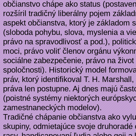
občianstvo chápe ako status (postaven
rozšíril tradičný liberálny pojem zákla
aspekt občianstva, ktorý je základom s
(sloboda pohybu, slova, myslenia a vie
právo na spravodlivosť a pod.), politic
moci, právo voliť členov orgánu výkonn
sociálne zabezpečenie, právo na život
spoločnosti). Historický model formova
práv, ktorý identifikoval T. H. Marshall
práva len postupne. Aj dnes majú čast
(poistné systémy niektorých európskyc
zamestnaneckých modelov).
Tradičné chápanie občianstva ako vyluč
skupiny, odmietajúce svoje druhoradé o
rasy, handicapovaní ľudia alebo geji a