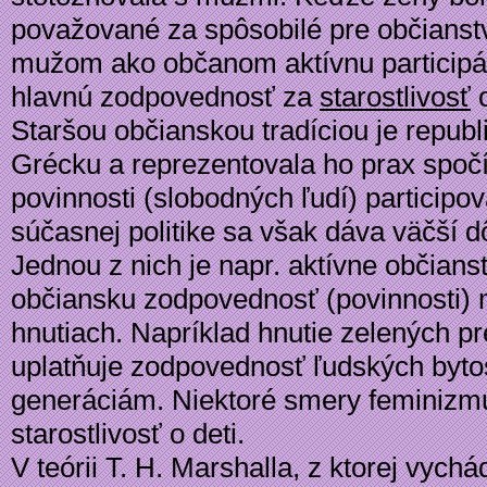
považované za spôsobilé pre občianst
mužom ako občanom aktívnu participác
hlavnú zodpovednosť za
starostlivosť
o
Staršou občianskou tradíciou je repub
Grécku a reprezentovala ho prax spočí
povinnosti (slobodných ľudí) participo
súčasnej politike sa však dáva väčší 
Jednou z nich je napr. aktívne občian
občiansku zodpovednosť (povinnosti) m
hnutiach. Napríklad hnutie zelených pr
uplatňuje zodpovednosť ľudských bytos
generáciám. Niektoré smery feminizm
starostlivosť o deti.
V teórii T. H. Marshalla, z ktorej vyc