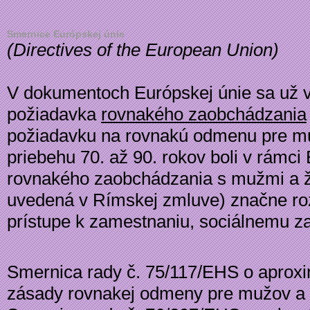
Smernice Európskej únie
(
Directives of the European Union
)
V dokumentoch Európskej únie sa už v
požiadavka
rovnakého zaobchádzania
požiadavku na rovnakú odmenu pre mu
priebehu 70. až 90. rokov boli v rámci
rovnakého zaobchádzania s mužmi a žen
uvedená v Rímskej zmluve) značne rozš
prístupe k zamestnaniu, sociálnemu z
Smernica rady č. 75/117/EHS o aproxi
zásady rovnakej odmeny pre mužov a 