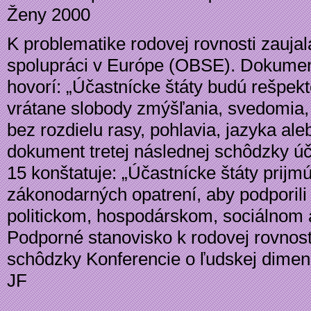
Ženy 2000
K problematike rodovej rovnosti zaujal
spolupráci v Európe (OBSE). Dokumen
hovorí: „Účastnícke štáty budú rešpek
vrátane slobody zmýšľania, svedomia,
bez rozdielu rasy, pohlavia, jazyka a
dokument tretej následnej schôdzky úč
15 konštatuje: „Účastnícke štáty prijm
zákonodarných opatrení, aby podporili
politickom, hospodárskom, sociálnom a
Podporné stanovisko k rodovej rovnos
schôdzky Konferencie o ľudskej dime
JF