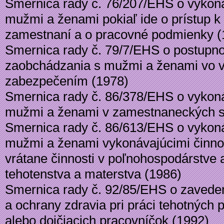
Smernica rady č. 76/207/EHS o vyko
mužmi a ženami pokiaľ ide o prístup k
zamestnaní a o pracovné podmienky (
Smernica rady č. 79/7/EHS o postupn
zaobchádzania s mužmi a ženami vo ve
zabezpečením (1978)
Smernica rady č. 86/378/EHS o vykon
mužmi a ženami v zamestnaneckých s
Smernica rady č. 86/613/EHS o vykon
mužmi a ženami vykonávajúcimi činno
vrátane činnosti v poľnohospodárstve
tehotenstva a materstva (1986)
Smernica rady č. 92/85/EHS o zaveden
a ochrany zdravia pri práci tehotných
alebo dojčiacich pracovníčok (1992)