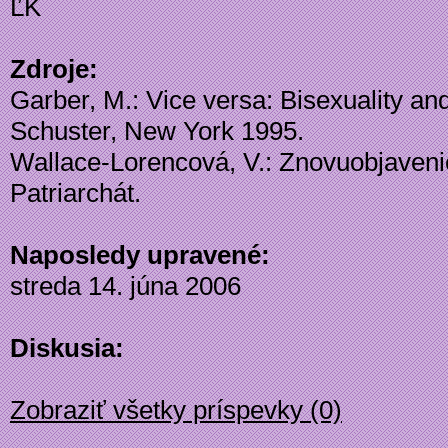
ĽK
Zdroje:
Garber, M.: Vice versa: Bisexuality an
Schuster, New York 1995.
Wallace-Lorencová, V.: Znovuobjavenie 
Patriarchát.
Naposledy upravené:
streda 14. júna 2006
Diskusia:
Zobraziť všetky príspevky (0)