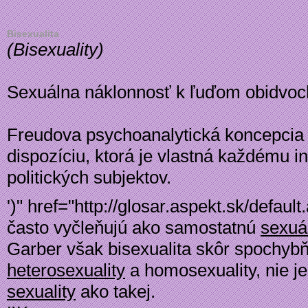
Bisexualita
(
Bisexuality
)
Sexuálna náklonnosť k ľuďom obidvo
Freudova psychoanalytická koncepcia 
dispozíciu, ktorá je vlastná každému i
politických
subjektov.
')" href="http://glosar.aspekt.sk/defa
často vyčleňujú ako samostatnú
sexuá
Garber však bisexualita skôr spochyb
heterosexuality
a homosexuality, nie je
sexuality
ako takej.