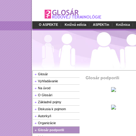
O ASPEKTE
|
Knižná edícia
|
ASPEKTin
|
Knižnica
|
Glosár
Glosár podporili
Vyhľadávanie
Na úvod
O Glosári
Základné pojmy
Diskusia k pojmom
Autorky/i
Organizácie
Glosár podporili