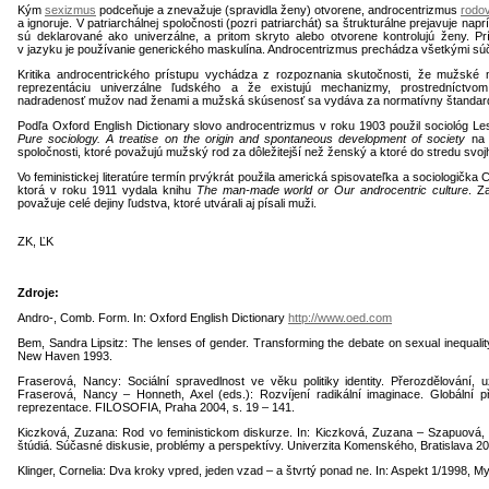
Kým
sexizmus
podceňuje a znevažuje (spravidla ženy) otvorene, androcentrizmus
rodov
a ignoruje. V patriarchálnej spoločnosti (pozri patriarchát) sa štrukturálne prejavuje naprí
sú deklarované ako univerzálne, a pritom skryto alebo otvorene kontrolujú ženy. P
v jazyku je používanie generického maskulína. Androcentrizmus prechádza všetkými súč
Kritika androcentrického prístupu vychádza z rozpoznania skutočnosti, že mužské 
reprezentáciu univerzálne ľudského a že existujú mechanizmy, prostredníctvo
nadradenosť mužov nad ženami a mužská skúsenosť sa vydáva za normatívny štandar
Podľa Oxford English Dictionary slovo androcentrizmus v roku 1903 použil sociológ Le
Pure sociology. A treatise on the origin and spontaneous development of society
na o
spoločnosti, ktoré považujú mužský rod za dôležitejší než ženský a ktoré do stredu svo
Vo feministickej literatúre termín prvýkrát použila americká spisovateľka a sociologička 
ktorá v roku 1911 vydala knihu
The man-made world or Our androcentric culture
. Z
považuje celé dejiny ľudstva, ktoré utvárali aj písali muži.
ZK, ĽK
Zdroje:
Andro-, Comb. Form. In: Oxford English Dictionary
http://www.oed.com
Bem, Sandra Lipsitz: The lenses of gender. Transforming the debate on sexual inequality
New Haven 1993.
Fraserová, Nancy: Sociální spravedlnost ve věku politiky identity. Přerozdělování, u
Fraserová, Nancy – Honneth, Axel (eds.): Rozvíjení radikální imaginace. Globální p
reprezentace. FILOSOFIA, Praha 2004, s. 19 – 141.
Kiczková, Zuzana: Rod vo feministickom diskurze. In: Kiczková, Zuzana – Szapuová,
štúdiá. Súčasné diskusie, problémy a perspektívy. Univerzita Komenského, Bratislava 201
Klinger, Cornelia: Dva kroky vpred, jeden vzad – a štvrtý ponad ne. In: Aspekt 1/1998, My