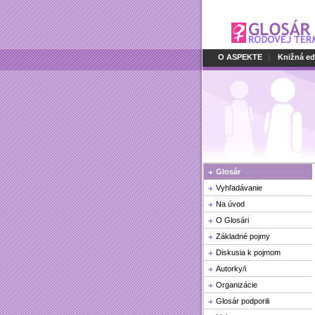
O ASPEKTE
|
Knižná ed
Glosár
Vyhľadávanie
Na úvod
O Glosári
Základné pojmy
Diskusia k pojmom
Autorky/i
Organizácie
Glosár podporili