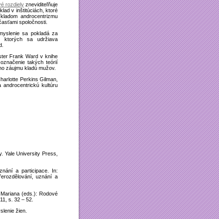
é rozdiely
zneviditeľňuje
klad v inštitúciách, ktoré
ríkladom androcentrizmu
asťami spoločnosti.
myslenie sa pokladá za
m ktorých sa udržiava
d.
ster Frank Ward v knihe
značenie takých teórií
jho záujmu kladú mužov.
Charlotte Perkins Gilman,
a androcentrickú kultúru
. Yale University Press,
znání a participace. In:
řerozdělování, uznání a
 Mariana (eds.): Rodové
1, s. 32 – 52.
slenie žien.