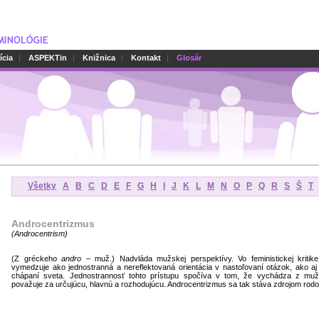
ícia
|
ASPEKTin
|
Knižnica
|
Kontakt
|
Glosár
Všetky
A
B
C
D
E
F
G
H
I
J
K
L
M
N
O
P
Q
R
S
Š
T
Androcentrizmus
(
Androcentrism
)
(Z gréckeho
andro
– muž.) Nadvláda mužskej perspektívy. Vo feministickej kritik
vymedzuje ako jednostranná a nereflektovaná orientácia v nastoľovaní otázok, ako aj 
chápaní sveta. Jednostrannosť tohto prístupu spočíva v tom, že vychádza z mužs
považuje za určujúcu, hlavnú a rozhodujúcu. Androcentrizmus sa tak stáva zdrojom rodov