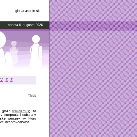
glosar.aspekt.sk
sobota 8. augusta 2026
V
Z
Ž
Tlačiť
e (pozri
feminizmus
) sa
v interpretácii seba a v
kej perspektívy, ktorú
ej nespravodlivosti.