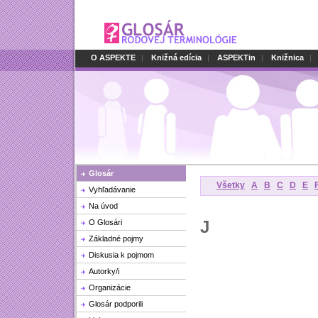
O ASPEKTE
|
Knižná edícia
|
ASPEKTin
|
Knižnica
|
Glosár
Všetky
A
B
C
D
E
Vyhľadávanie
Na úvod
J
O Glosári
Základné pojmy
Diskusia k pojmom
Autorky/i
Organizácie
Glosár podporili