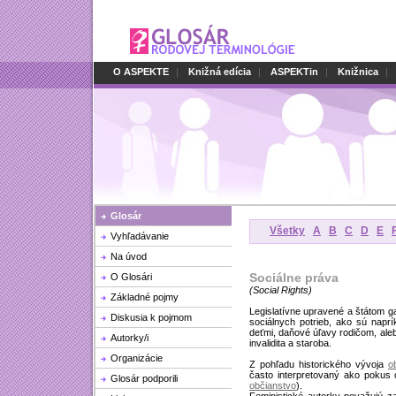
O ASPEKTE
|
Knižná edícia
|
ASPEKTin
|
Knižnica
|
Glosár
Všetky
A
B
C
D
E
Vyhľadávanie
Na úvod
Sociálne práva
O Glosári
(
Social Rights
)
Základné pojmy
Legislatívne upravené a štátom g
Diskusia k pojmom
sociálnych potrieb, ako sú napr
deťmi, daňové úľavy rodičom, aleb
Autorky/i
invalidita a staroba.
Organizácie
Z pohľadu historického vývoja
o
často interpretovaný ako pokus 
Glosár podporili
občianstvo
).