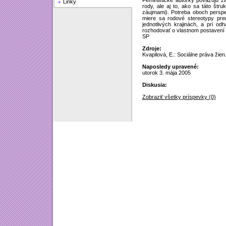
Feministické autorky považujú z
Linky
rody, ale aj to, ako sa táto štru
záujmami). Potreba oboch perspe
miere sa rodové stereotypy pre
jednotlivých krajinách, a pri o
rozhodovať o vlastnom postavení v
SP
Zdroje:
Kvapilová, E.: Sociálne práva žien
Naposledy upravené:
utorok 3. mája 2005
Diskusia:
Zobraziť všetky príspevky (0)