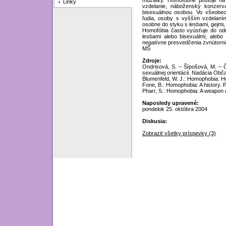
mužatky. Homofóbne postoje na i
Linky
vzdelanie, náboženský konzerva
bisexuálnou osobou. Vo všeobec
ľudia, osoby s vyšším vzdelaním
osobne do styku s lesbami, gejmi,
Homofóbia často vyúsťuje do odm
lesbami alebo bisexuálmi, alebo 
negatívne presvedčenia zvnútornia 
MŠ
Zdroje:
Ondrisová, S. – Šípošová, M. – Č
sexuálnej orientácii. Nadácia Obč
Blumenfeld, W. J.: Homophobia: H
Fone, B.: Homophobia: A history.
Pharr, S.: Homophobia: A weapon 
Naposledy upravené:
pondelok 25. októbra 2004
Diskusia:
Zobraziť všetky príspevky (3)