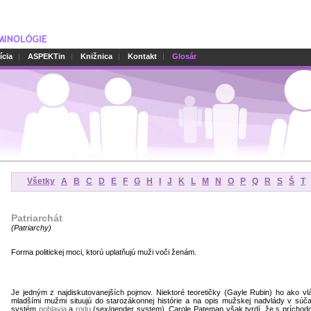
ícia
|
ASPEKTin
|
Knižnica
|
Kontakt
|
Glosár
Všetky
A
B
C
D
E
F
G
H
I
J
K
L
M
N
O
P
Q
R
S
Š
T
Patriarchát
(
Patriarchy
)
Forma politickej moci, ktorú uplatňujú muži voči ženám.
Je jedným z najdiskutovanejších pojmov. Niektoré teoretičky (Gayle Rubin) ho ako v
mladšími mužmi situujú do starozákonnej histórie a na opis mužskej nadvlády v súča
systém
pohlavia
a
rodu
(sex/gender system). Carole Pateman však tvrdí, že s príchodo