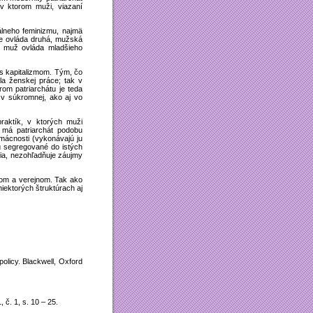
 v ktorom muži, viazaní
álneho feminizmu, najmä
cie ovláda druhá, mužská
ší muž ovláda mladšieho
 s kapitalizmom. Tým, čo
la ženskej práce; tak v
rom patriarchátu je teda
k v súkromnej, ako aj vo
praktík, v ktorých muži
h má patriarchát podobu
omácnosti (vykonávajú ju
sú segregované do istých
voria, nezohľadňuje záujmy
nom a verejnom. Tak ako
iektorých štruktúrach aj
policy. Blackwell, Oxford
 č. 1, s. 10 – 25.