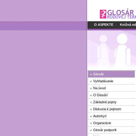
O ASPEKTE
|
Knižná ed
Glosár
Vyhľadávanie
Na úvod
O Glosári
Základné pojmy
Diskusia k pojmom
Autorky/i
Organizácie
Glosár podporili