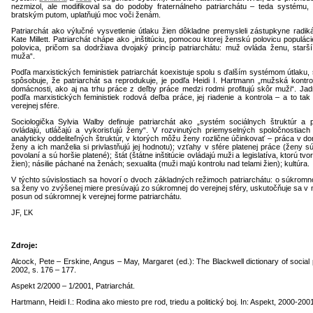
nezmizol, ale modifikoval sa do podoby fraternálneho patriarchátu – teda systému,
bratským putom, uplatňujú moc voči ženám.
Patriarchát ako výlučné vysvetlenie útlaku žien dôkladne premysleli zástupkyne radik
Kate Millett. Patriarchát chápe ako „inštitúciu, pomocou ktorej ženskú polovicu populá
polovica, pričom sa dodržiava dvojaký princíp patriarchátu: muž ovláda ženu, star
muža“.
Podľa marxistických feministiek patriarchát koexistuje spolu s ďalším systémom útlaku,
spôsobuje, že patriarchát sa reprodukuje, je podľa Heidi I. Hartmann „mužská kontro
domácnosti, ako aj na trhu práce z deľby práce medzi rodmi profitujú skôr muži“. Jad
podľa marxistických feministiek rodová deľba práce, jej riadenie a kontrola – a to ta
verejnej sfére.
Sociologička Sylvia Walby definuje patriarchát ako „systém sociálnych štruktúr a 
ovládajú, utláčajú a vykorisťujú ženy“. V rozvinutých priemyselných spoločnostiac
analyticky oddeliteľných štruktúr, v ktorých môžu ženy rozlične účinkovať – práca v d
ženy a ich manželia si privlastňujú jej hodnotu); vzťahy v sfére platenej práce (ženy 
povolaní a sú horšie platené); štát (štátne inštitúcie ovládajú muži a legislatíva, ktorú t
žien); násilie páchané na ženách; sexualita (muži majú kontrolu nad telami žien); kultúra.
V týchto súvislostiach sa hovorí o dvoch základných režimoch patriarchátu: o súkrom
sa ženy vo zvýšenej miere presúvajú zo súkromnej do verejnej sféry, uskutočňuje sa v n
posun od súkromnej k verejnej forme patriarchátu.
JF, ĽK
Zdroje:
Alcock, Pete – Erskine, Angus – May, Margaret (ed.): The Blackwell dictionary of social 
2002, s. 176 – 177.
Aspekt 2/2000 – 1/2001, Patriarchát.
Hartmann, Heidi I.: Rodina ako miesto pre rod, triedu a politický boj. In: Aspekt, 2000-2001,