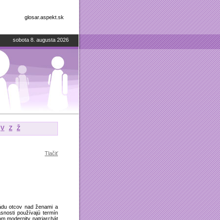
glosar.aspekt.sk
sobota 8. augusta 2026
V
Z
Ž
Tlačiť
ládu otcov nad ženami a
snosti používajú termín
m modernity patriarchát